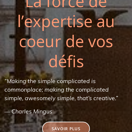
La force de
l’expertise au
coeur de vos
défis
“Making the simple complicated is
commonplace; making the complicated
simple, awesomely simple, that’s creative.”
― Charles Mingus
SAVOIR PLUS